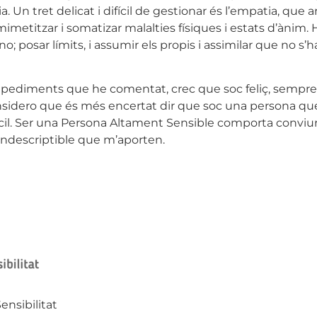
. Un tret delicat i difícil de gestionar és l’empatia, que 
a mimetitzar i somatizar malalties físiques i estats d’àn
o; posar límits, i assumir els propis i assimilar que no s’h
 impediments que he comentat, crec que soc feliç, sempr
onsidero que és més encertat dir que soc una persona que
cil. Ser una Persona Altament Sensible comporta conviure
t indescriptible que m’aporten.
ensibilitat