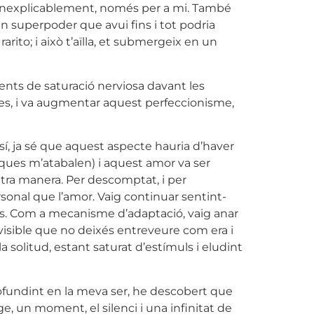
es, inexplicablement, només per a mi. També
un superpoder que avui fins i tot podria
arito; i això t’aïlla, et submergeix en un
ments de saturació nerviosa davant les
nyes, i va augmentar aquest perfeccionisme,
sí, ja sé que aquest aspecte hauria d’haver
itasques m’atabalen) i aquest amor va ser
ltra manera. Per descomptat, i per
rsonal que l’amor. Vaig continuar sentint-
ts. Com a mecanisme d’adaptació, vaig anar
visible que no deixés entreveure com era i
solitud, estant saturat d’estímuls i eludint
rofundint en la meva ser, he descobert que
 un moment, el silenci i una infinitat de