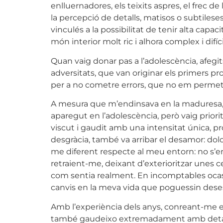
enlluernadores, els teixits aspres, el frec 
la percepció de detalls, matisos o subtilese
vinculés a la possibilitat de tenir alta capac
món interior molt ric i alhora complex i difíc
Quan vaig donar pas a l’adolescència, afegi
adversitats, que van originar els primers pr
per a no cometre errors, que no em permetia
A mesura que m’endinsava en la maduresa, es
aparegut en l’adolescència, però vaig prioritz
viscut i gaudit amb una intensitat única, p
desgràcia, també va arribar el desamor: dol
me diferent respecte al meu entorn: no s’e
retraient-me, deixant d’exterioritzar unes
com sentia realment. En incomptables ocasio
canvis en la meva vida que poguessin deses
Amb l’experiència dels anys, conreant-me en
també gaudeixo extremadament amb detalls c