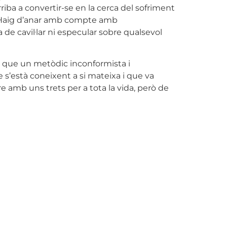
arriba a convertir-se en la cerca del sofriment
im. Haig d’anar amb compte amb
a de cavil·lar ni especular sobre qualsevol
e que un metòdic inconformista i
 s’està coneixent a si mateixa i que va
 amb uns trets per a tota la vida, però de