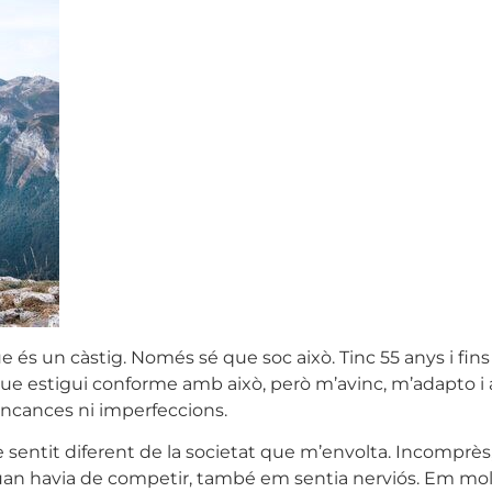
ue és un càstig. Només sé que soc això. Tinc 55 anys i fin
que estigui conforme amb això, però m’avinc, m’adapto
mancances ni imperfeccions.
 sentit diferent de la societat que m’envolta. Incomprès, e
uan havia de competir, també em sentia nerviós. Em moles