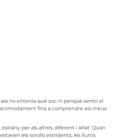
s ara no entenia què soc ni perquè sento el
 i acomodament fins a comprendre els meus
strany per als altres, diferent i aïllat. Quan
taven els sorolls estridents, les llums