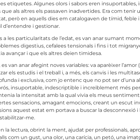
de les etiquetes. Algunes olors i sabors eren insuportabl
s que als altres els passaven inadvertides. Era com tenir 
itat, però en aquells dies em catalogaven de tímid, feble i r
il d’entendre i gestionar.
ts a les particularitats de l’edat, es van anar sumant mo
oblemes digestius, cefalees tensionals i fins i tot migra
 avançar i que els altres deien timidesa.
 van anar afegint noves variables: va aparèixer l’amor (
ar els estudis i el treball i, a més, els canvis i les mult
rofunda i exclusiva, com jo entenc que no pot ser d’una a
orós, insuportable, indescriptible i increïblement més pe
ntenia la intensitat amb la qual vivia els meus sentimen
 certes sensacions, amagant emocions, creant un escut in
ns aquest estat em portava a buscar la desconnexió i la 
tabilitzar-me.
 la lectura, obrint la ment, ajudat per professionals, ap
om un gust, una olor, una carícia, un petó, una imatge,