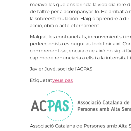
meravelles que ens brinda la vida dia rere dia
de l’altre per a acompanyar-lo. He arribat 
la sobreestimulación. Haig d’aprendre a dir n
acció, obra o acte eternament.
Malgrat les contrarietats, inconvenients i
perfeccionista es pugui autodefinir així. C
comprenent-se, encara que això no sigui fà
cap mode renunciaria a ells i a la intensita
Javier Juvé, soci de l’ACPAS
Etiquetat
veus pas
Associació Catalana de Persones amb Alta S